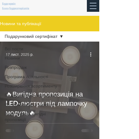
Будсервіс
База Будматеріалів
Новини та публікації
Подарунковий сертифікат
Всі пости
17 лист. 2025 р.
Новини
Розпродаж
Програма лояльності
Розширення асортименту
🔥Вигідна пропозиція на
Подарунковий сертифікат
LED-люстри під лампочку
Великий вибір в наявності
модуль🔥
Акції, знижки, вигідні
пропозиції