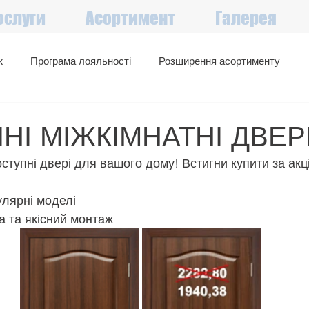
ослуги
Асортимент
Галерея
ж
Програма лояльності
Розширення асортименту
Великий вибір в наявності
Акції, знижки, вигідні пропозиції
ЙНІ МІЖКІМНАТНІ ДВЕРІ
доступні двері для вашого дому! Встигни купити за ак
улярні моделі
 та якісний монтаж