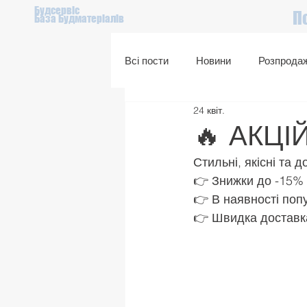
Будсервіс
П
База Будматеріалів
Всі пости
Новини
Розпрода
24 квіт.
Подарунковий сертифікат
🔥 АКЦІ
Стильні, якісні та 
👉 Знижки до -15%
👉 В наявності поп
👉 Швидка доставка