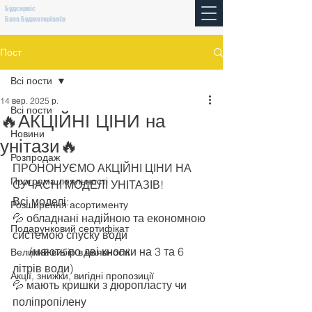
Будсервіс
База Будматеріалів
Пост
Всі пости
14 вер. 2025 р.
Всі пости
🔥АКЦІЙНІ ЦІНИ на
Новини
унітази🔥
Розпродаж
ПРОНОНУЄМО АКЦІЙНІ ЦІНИ НА 
Програма лояльності
СУЧАСНІ МОДЕЛІ УНІТАЗІВ!
Всі моделі:
Розширення асортименту
💦 обладнані надійною та економною 
Подарунковий сертифікат
системою спуску води
      (мають по дві кнопки на 3 та 6 
Великий вибір в наявності
літрів води)
Акції, знижки, вигідні пропозиції
💦 мають кришки з дюропласту чи 
поліпропілену 