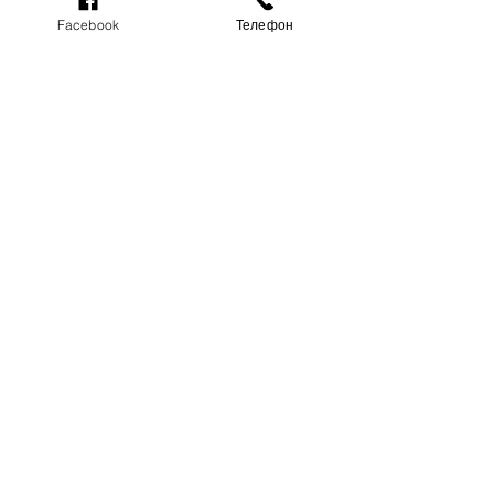
Акції, знижки, вигідні пропозиції
Facebook
Телефон
Дивитися всі
Останні пости