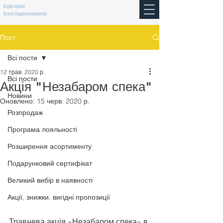
Будсервіс
База Будматеріалів
Пост
Всі пости
12 трав. 2020 р.
Всі пости
Акція "Незабаром спека"
Новини
Оновлено:
15 черв. 2020 р.
Розпродаж
Програма лояльності
Розширення асортименту
Подарунковий сертифікат
Великий вибір в наявності
Акції, знижки, вигідні пропозиції
Травнева акція «Незабаром спека» в 