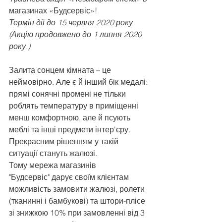
магазинах «Будсервіс»!
Термін дії до 15 червня 2020 року.
(Акцію продовжено до 1 липня 2020 
року.)
Залита сонцем кімната – це 
неймовірно. Але є й інший бік медалі: 
прямі сонячні промені не тільки 
роблять температуру в приміщенні 
менш комфортною, але й псують 
меблі та інші предмети інтер'єру. 
Прекрасним рішенням у такій 
ситуації стануть жалюзі.
Тому мережа магазинів 
"Будсервіс" дарує своїм клієнтам 
можливість замовити 
жалюзі, ролети 
(тканинні і бамбукові)
та штори-плісе 
зі знижкою 10% при замовленні від 3 