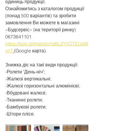
одиниць продукції.
Ознайомитись з каталогом продукції 
(понад 500 варіантів) та зробити 
замовлення Ви можете в магазині 
«Будсервіс» (на території ринку) 
0673641101 
https://goo.gl/maps/cHx6L2YYDTEDaW
vh7
(Google карта).
Знижка діє на такі види продукції:
-Ролети "День-ніч";
-Жалюзі вертикальні;
-Жалюзі горизонтальні алюмінієві;
-Вбудовані жалюзі;
-Тканинні ролети;
-Бамбукові ролети;
-Штори плісе.