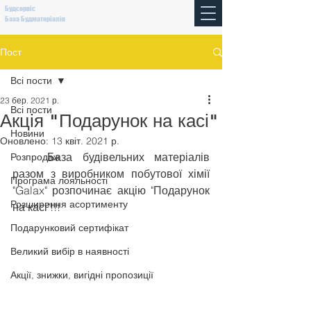
Будсервіс
База Будматеріалів
Пост
Всі пости
23 бер. 2021 р.
Всі пости
Акція "Подарунок на касі"
Новини
Оновлено:
13 квіт. 2021 р.
	База будівельних матеріалів 
Розпродаж
разом з виробником побутової хімії 
Програма лояльності
"Galax" розпочинає акцію "Подарунок 
Розширення асортименту
на касі"!!!
Подарунковий сертифікат
Великий вибір в наявності
Акції, знижки, вигідні пропозиції