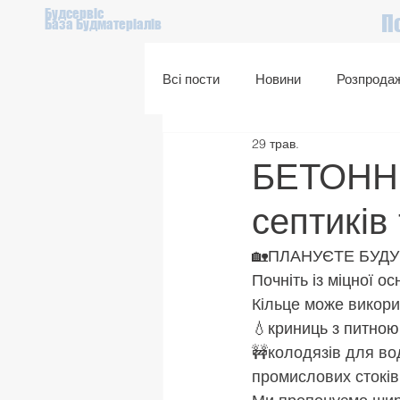
Будсервіс
П
База Будматеріалів
Всі пости
Новини
Розпрода
29 трав.
Подарунковий сертифікат
БЕТОННІ
септиків 
🏡ПЛАНУЄТЕ БУД
Почніть із міцної о
Кільце може викори
💧криниць з питно
🚧
колодязів для вод
промислових стоків