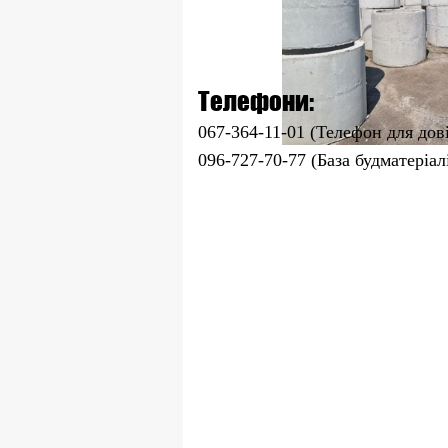
Телефони:
067-364-11-01 (Телефон для дов
096-727-70-77 (База будматеріал