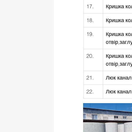
17.
Кришка ко
18.
Кришка ко
19.
Кришка ко
отвір,загл
20.
Кришка ко
отвір,загл
21.
Люк каналі
22.
Люк каналі