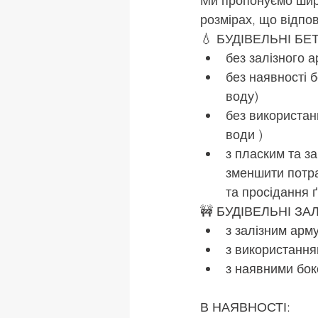
Ми пропонуємо широк
розмірах, що відпо
💧 
БУДІВЕЛЬНІ БЕТ
без залізного 
без наявності 
воду)
без використан
води )
з пласким та з
зменшити потра
та просідання ґ
🚧 БУДІВЕЛЬНІ ЗАЛ
з залізним арм
з використання
з наявними бо
В НАЯВНОСТІ: