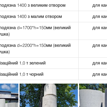
лодязна 1400 з великим отвором
для кан
лодязна 1400 з малим отвором
для кан
лодязна d=1700*h=150мм (великий 
для кан
ушка)
лодязна d=2200*h=150мм (великий 
для кан
ушка)
заційний 1,0 т зелений
для кан
заційний 1,0 т чорний
для кан