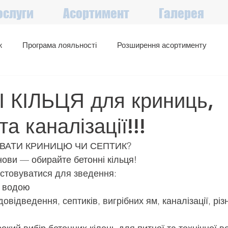
ослуги
Асортимент
Галерея
ж
Програма лояльності
Розширення асортименту
Великий вибір в наявності
Акції, знижки, вигідні пропозиції
 КІЛЬЦЯ для криниць,
та каналізації!!!
УВАТИ КРИНИЦЮ ЧИ СЕПТИК?
снови — обирайте бетонні кільця!
стовуватися для зведення:
ю водою
овідведення, септиків, вигрібних ям, каналізації, різ