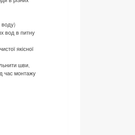
ди в різних 
 воду)
х вод в питну 
истої якісної 
льнити шви, 
д час монтажу 