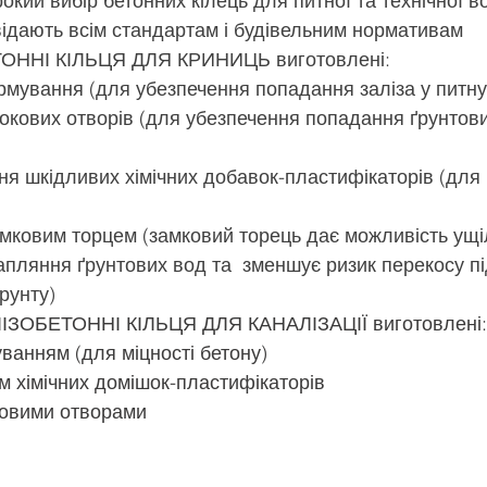
ий вибір бетонних кілець для питної та технічної во
відають всім стандартам і будівельним нормативам
ОННІ КІЛЬЦЯ ДЛЯ КРИНИЦЬ виготовлені:
армування (для убезпечення попадання заліза у питну
бокових отворів (для убезпечення попадання ґрунтови
ня шкідливих хімічних добавок-пластифікаторів (для ч
амковим торцем (замковий торець дає можливість ущі
пляння ґрунтових вод та  зменшує ризик перекосу пі
рунту)
ІЗОБЕТОННІ КІЛЬЦЯ ДЛЯ КАНАЛІЗАЦІЇ виготовлені:
уванням (для міцності бетону)
м хімічних домішок-пластифікаторів
ковими отворами 