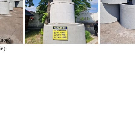
ідок
)
ів)