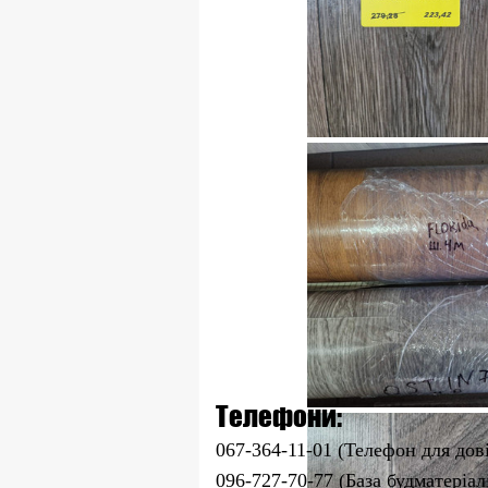
Телефони:
067-364-11-01 (Телефон для дов
096-727-70-77 (База будматеріал