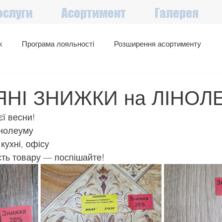
ослуги
Асортимент
Галерея
ж
Програма лояльності
Розширення асортименту
Великий вибір в наявності
Акції, знижки, вигідні пропозиції
НІ ЗНИЖКИ на ЛІНОЛЕ
ієї весни!
інолеуму
кухні, офісу
сть товару — поспішайте!