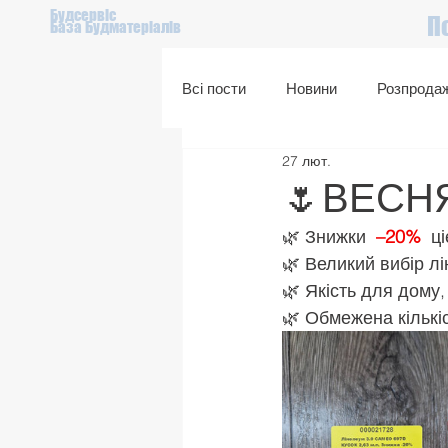
Будсервіс
П
База Будматеріалів
Всі пости
Новини
Розпрода
27 лют.
Подарунковий сертифікат
🌷ВЕСНЯ
🌿 Знижки 
 –20%
  ц
🌿 Великий вибір л
🌿 Якість для дому, 
🌿 Обмежена кількі