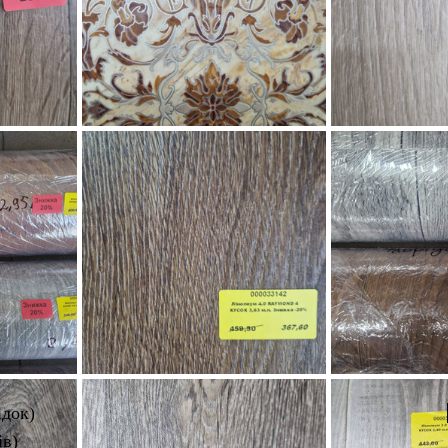
ідок
)
ів)