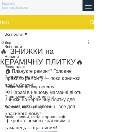
Будсервіс
База Будматеріалів
Пост
Всі пости
13 бер.
Всі пости
🔥 ЗНИЖКИ на
Новини
КЕРАМІЧНУ ПЛИТКУ🔥
Розпродаж
🏠 Плануєте ремонт? Головне 
Програма лояльності
правило ремонту — поки є знижки, 
треба брати!
Розширення асортименту
📢 Наразі в нашому магазині діють 
Подарунковий сертифікат
знижки на керамічну плитку для 
ванної, кухні, підлоги — все для 
Великий вибір в наявності
красивого дому!
Акції, знижки, вигідні пропозиції
☀️Зробіть ремонт красивим, а 
гаманець — щасливим!