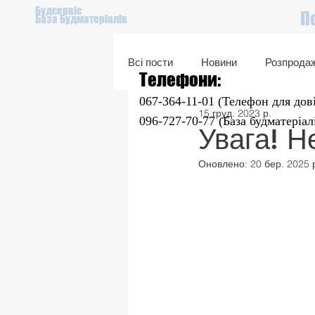
Будсервіс
П
База Будматеріалів
Всі пости
Новини
Розпрода
Телефони:
067-364-11-01 (Телефон для дов
15 груд. 2023 р.
Подарунковий сертифікат
096-727-70-77 (База будматеріал
Увага! Н
Оновлено:
20 бер. 2025 