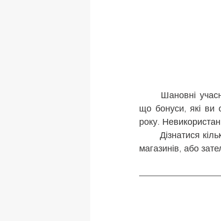
	Шановні учасники програми лояльності «БУДСЕРВІС БОНУС»! Нагадуємо Вам, 
що бонуси, які ви 
року. 
Невикористані
	Дізнатися кількість бонусів на рахунку можна звернувшись до будь якого з наших 
магазинів, або зат