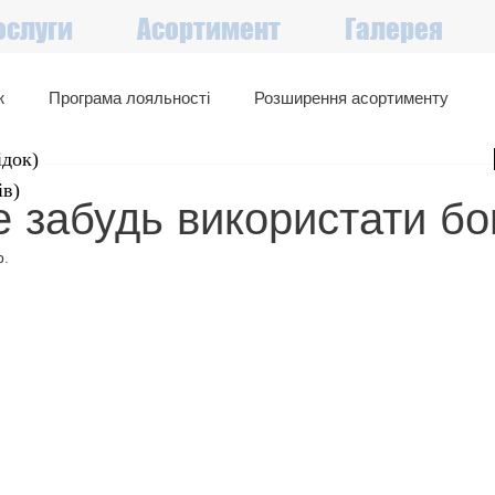
ослуги
Асортимент
Галерея
ж
Програма лояльності
Розширення асортименту
ідок
)
Великий вибір в наявності
Акції, знижки, вигідні пропозиції
ів)
е забудь використати бо
р.