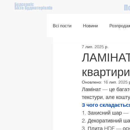
Будсервіс
П
База Будматеріалів
Всі пости
Новини
Розпрода
7 лип. 2025 р.
Подарунковий сертифікат
ЛАМІНАТ 
квартири
Оновлено:
16 лип. 2025 
Ламінат — це багато
текстури, але кошт
З чого складаєтьс
1. Захисний шар — 
2. Декоративний ша
3. Плита HDF — осн