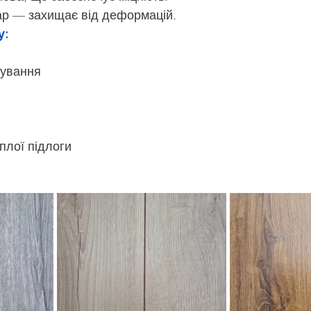
ар — захищає від деформацій.
у:
шування
плої підлоги