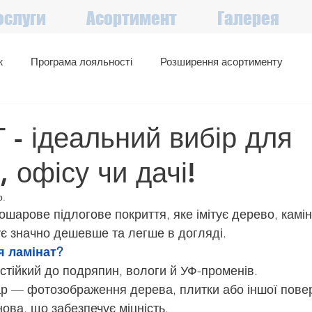
ослуги
Асортимент
Галерея
ж
Програма лояльності
Розширення асортименту
Великий вибір в наявності
Акції, знижки, вигідні пропозиції
- ідеальний вибір для
, офісу чи дачі!
р.
шарове підлогове покриття, яке імітує дерево, камінь
ує значно дешевше та легше в догляді.
я ламінат?
стійкий до подряпин, вологи й УФ-променів.
р — фотозображення дерева, плитки або іншої повер
ова, що забезпечує міцність.