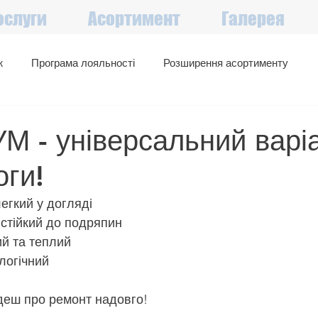
ослуги
Асортимент
Галерея
ж
Програма лояльності
Розширення асортименту
Великий вибір в наявності
Акції, знижки, вигідні пропозиції
 - універсальний варі
оги!
егкий у догляді
 стійкий до подряпин
ий та теплий
логічний
деш про ремонт надовго!