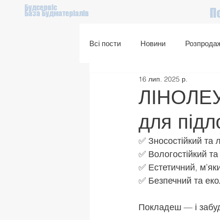
Будсервіс
П
База Будматеріалів
Всі пости
Новини
Розпрода
16 лип. 2025 р.
Подарунковий сертифікат
ЛІНОЛЕУМ
для підл
✅ Зносостійкий та л
✅ Вологостійкий та
✅ Естетичний, м’як
✅ Безпечний та еко
Покладеш — і забу