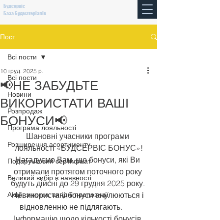
Будсервіс
База Будматеріалів
Пост
Всі пости
10 груд. 2025 р.
Всі пости
📢НЕ ЗАБУДЬТЕ
Новини
ВИКОРИСТАТИ ВАШІ
Розпродаж
БОНУСИ📢
Програма лояльності
Шановні учасники програми 
Розширення асортименту
лояльності «БУДСЕРВІС БОНУС»!
Нагадуємо Вам, що бонуси, які Ви 
Подарунковий сертифікат
отримали протягом поточного року 
Великий вибір в наявності
будуть дійсні до 29 грудня 2025 року. 
Акції, знижки, вигідні пропозиції
Невикористані бонуси анулюються і 
відновленню не підлягають.
Інформацію щодо кількості бонусів 