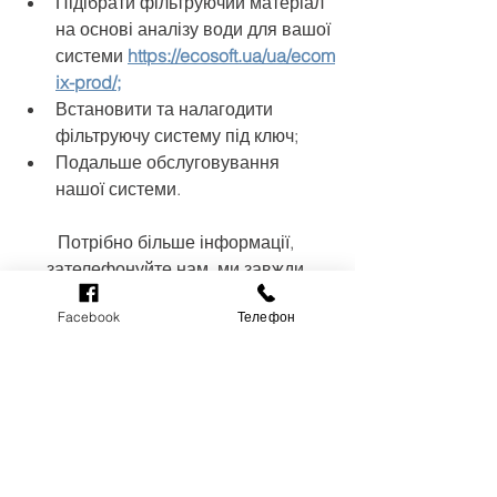
Підібрати фільтруючий
 матеріал 
на основі аналізу води для вашої 
системи
https://ecosoft.ua/ua/ecom
ix-prod/
;
Встановити та налагодити 
фільтруючу систему під ключ;
Подальше обслуговування 
нашої системи.
Потрібно більше інформації, 
зателефонуйте нам, ми завжди 
будем раді Вам 
Facebook
Телефон
допомогти
 +380673641101 
або
+380986049851
З повагою до наших клієнтів!
Новини