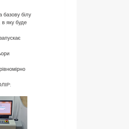
а базову білу 
 в яку буде 
запускає 
ьори 
рівномірно 
ЛІР: