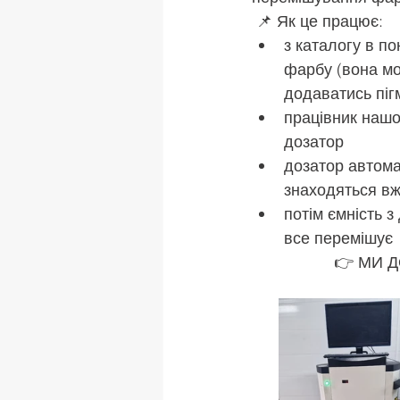
 📌 Як це працює:
з каталогу в по
фарбу (вона мож
додаватись піг
працівник нашо
дозатор
дозатор автомат
знаходяться вж
потім ємність з
все перемішує
 👉 МИ