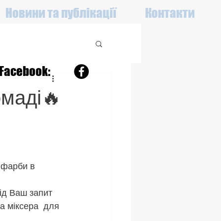
Новини та публікації
Контакти
Facebook:
маді🔥
 фарби в 
ід Ваш запит
а міксера  для 