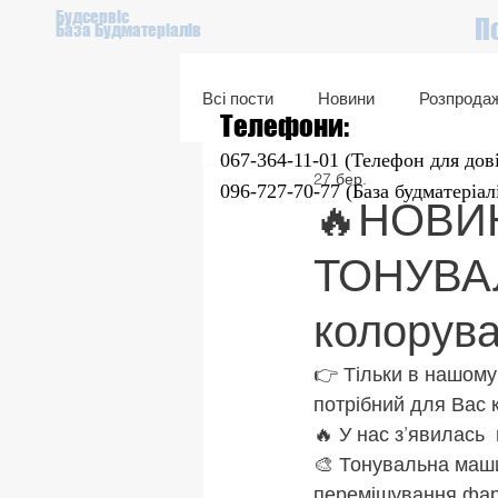
Будсервіс
П
База Будматеріалів
Всі пости
Новини
Розпрода
Телефони:
067-364-11-01 (Телефон для дов
27 бер.
Подарунковий сертифікат
096-727-70-77 (База будматеріал
🔥НОВИН
ТОНУВА
колорув
👉 Тільки в нашому
потрібний для Вас к
🔥 У нас з’явилась
🎨 Тонувальна маши
перемішування фарб