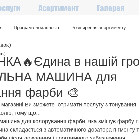
ослуги
Асортимент
Галерея
ж
Програма лояльності
Розширення асортименту
ідок
)
Великий вибір в наявності
Акції, знижки, вигідні пропозиції
ів)
КА🔥Єдина в нашій гро
ЛЬНА МАШИНА для
ання фарби 🎨
 магазині Ви зможете  отримати послугу з тонування 
олір, тому що...
  машина для колорування фарби, яка змішує фарбу п
на складається з автоматичного дозатора пігменту т
и після дозування і програмного забезпечення