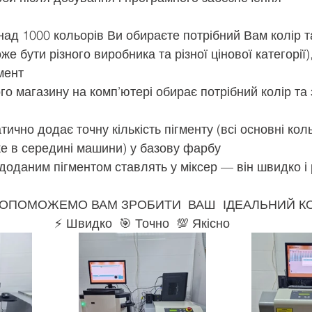
над 1000 кольорів Ви обираєте потрібний Вам колір т
е бути різного виробника та різної цінової категорії),
мент
го магазину на комп’ютері обирає потрібний колір та 
ично додає точну кількість пігменту (всі основні кол
е в середині машини) у базову фарбу
 доданим пігментом ставлять у міксер — він швидко і 
 ДОПОМОЖЕМО ВАМ ЗРОБИТИ  ВАШ  ІДЕАЛЬНИЙ КО
⚡ Швидко  🎯 Точно  💯 Якісно