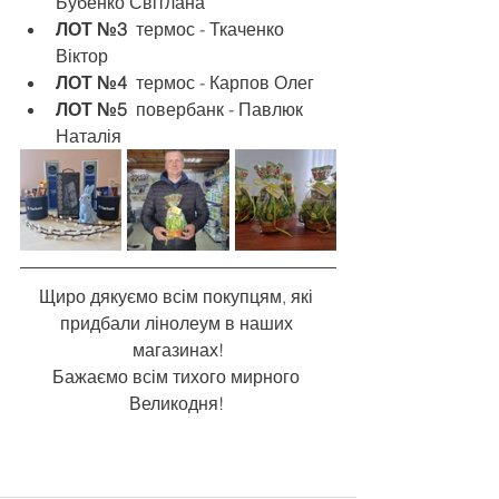
Бубенко Світлана
ЛОТ №3  
термос - Ткаченко 
Віктор
ЛОТ №4  
термос - Карпов Олег
ЛОТ №5  
повербанк - Павлюк 
Наталія
Щиро дякуємо всім покупцям, які 
придбали лінолеум в наших 
магазинах!
Бажаємо всім тихого мирного 
Великодня! 