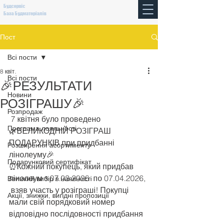
Будсервіс
База Будматеріалів
Пост
Всі пости
8 квіт.
Всі пости
🎉РЕЗУЛЬТАТИ
Новини
РОЗІГРАШУ🎉
Розпродаж
 7 квітня було проведено 
Програма лояльності
🌿ВЕЛИКОДНІЙ РОЗІГРАШ 
ПОДАРУНКІВ при придбанні 
Розширення асортименту
лінолеуму🎉
Подарунковий сертифікат
⏰Кожний покупець, який придбав 
лінолеум з 07.03.2026  по 07.04.2026, 
Великий вибір в наявності
 взяв участь у розіграші! Покупці 
Акції, знижки, вигідні пропозиції
мали свій порядковий номер 
відповідно послідовності придбання 