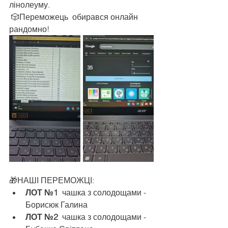
лінолеуму.   
 🎲Переможець  обирався онлайн 
рандомно!
🎁НАШІ ПЕРЕМОЖЦІ:
ЛОТ №1 
 чашка з солодощами - 
Борисюк Галина
ЛОТ №2  
чашка з солодощами - 