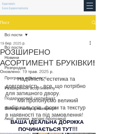
Будсервіс
База Будматеріалів
Пост
Всі пости
19 бер. 2025 р.
Всі пости
РОЗШИРЕНО
Новини
АСОРТИМЕНТ БРУКІВКИ!
Розпродаж
Оновлено:
19 трав. 2025 р.
Програма лояльності
Надійність, естетика та 
довговічність - все, що потрібно 
Розширення асортименту
для затишного двору.
Подарунковий сертифікат
	Ми пропонуємо великий 
вибір кольорів, форм та текстур 
Великий вибір в наявності
в наявності та під замовлення!
Акції, знижки, вигідні пропозиції
ВАША ІДЕАЛЬНА ДОРІЖКА 
ПОЧИНАЄТЬСЯ ТУТ!!!