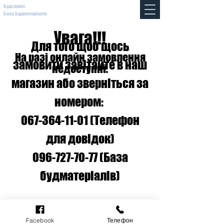
Будсервіс
База Будматеріалів
Увага!!!
Для того щоб щось
На разі онлайн замовлення
замовити завітайте в наш
недоступні.
магазин або зверніться за
номером:
067-364-11-01
(Телефон
для довідок
)
096-727-70-77
(База
будматеріалів)
Facebook
Телефон